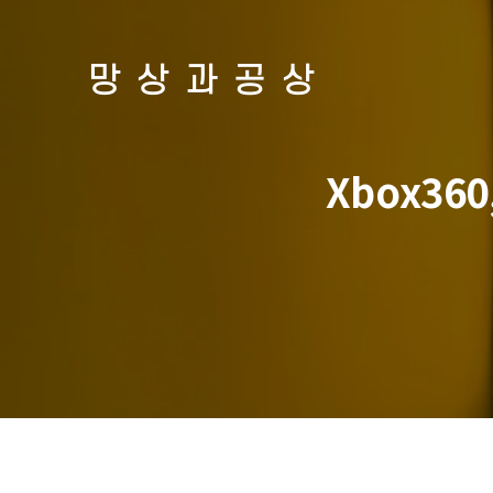
망상과공상
Xbox36