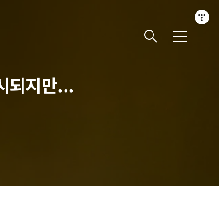
메
뉴
시되지만...