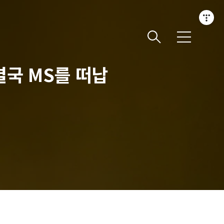
메
뉴
 결국 MS를 떠납