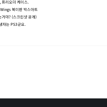
, 프리오더 케이스.
nt Wings 북미판 박스아트
오는거야? (스크린샷 공개)
생자는 PS3군요.