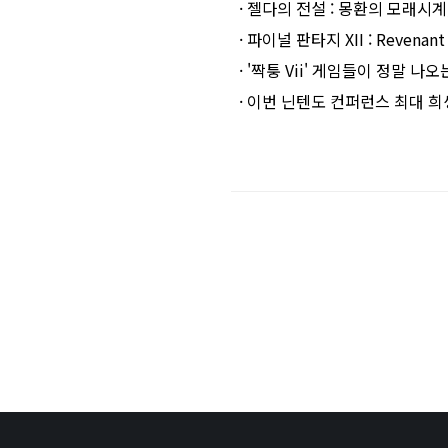
· 젤다의 전설 : 몽환의 모래시계
· 파이널 판타지 XII : Revena
· '짝퉁 Vii' 게임들이 정말 나
· 이번 닌텐도 컨퍼런스 최대 희