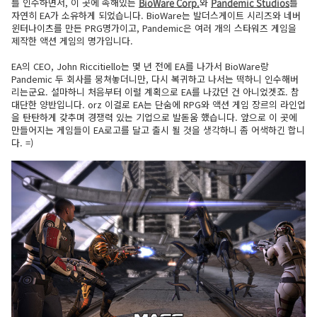
를 인수하면서, 이 곳에 속해있는
BioWare Corp.
와
Pandemic Studios
를
자연히 EA가 소유하게 되었습니다. BioWare는 발더스게이트 시리즈와 네버
윈터나이츠를 만든 PRG명가이고, Pandemic은 여러 개의 스타워즈 게임을
제작한 액션 게임의 명가입니다.
EA의 CEO, John Riccitiello는 몇 년 전에 EA를 나가서 BioWare랑
Pandemic 두 회사를 뭉쳐놓더니만, 다시 복귀하고 나서는 떡하니 인수해버
리는군요. 설마하니 처음부터 이럴 계획으로 EA를 나갔던 건 아니었겟죠. 참
대단한 양반입니다. orz 이걸로 EA는 단숨에 RPG와 액션 게임 장르의 라인업
을 탄탄하게 갖추며 경쟁력 있는 기업으로 발돋움 했습니다. 앞으로 이 곳에
만들어지는 게임들이 EA로고를 달고 출시 될 것을 생각하니 좀 어색하긴 합니
다. =)