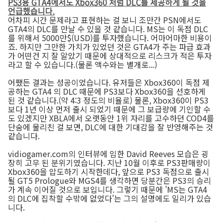
PS3용 GTA4에서도 Xbox360 처럼 DLC를 제공하게 될 것을
언급했습니다.
어차피 시간 문제라고 표현하는 걸 보니 조만간 PSN에서도
GTA4의 DLC를 만날 수 있을 것 같습니다. MS는 이 독점 DLC
를 위해서 5000만$(USD)를 투자했습니다. 어마어마한 비용이
죠. 하지만 그만한 가치가 있었던 것은 GTA4가 주는 파급 효과
가 어떤건 지 잘 알았기 때문에 상대적으로 리스크가 적은 투자
라고 할 수 있습니다.(물론 액수와는 별개로...)
어쨌든 결과는 성공이었습니다. 유저들은 Xbox360이 독점 제
공하는 GTA4 의 DLC 때문에 PS3보다 Xbox360을 선호하게
된 것 같습니다.(약 4:3 정도의 비율로) 물론, Xbox360이 PS3
보다 1년 이상 먼저 출시 되었기 때문에 그 보급량에 기인할 수
도 있겠지만 XBLA에서 오랫동안 1위 자리를 고수하던 COD4를
단숨에 물리친 걸 보면, DLC에 대한 기대감을 잘 반영해주는 것
같습니다.
vidiogamer.com의 인터뷰에 임한 David Reeves 모습은 굉
장히 고무 된 분위기였습니다. 지난 10월 이후로 PS3판매량이
Xbox360을 압도하기 시작한데다, 앞으로 PS3 독점으로 출시
될 GT5 Prologue와 MGS4를 생각하면 당분간은 PS3의 승리
가 계속 이어질 것으로 보입니다. 그렇기 때문에 'MS는 GTA4
의 DLC에 집착할 수밖에 없었다'는 그의 설명에도 일리가 있습
니다.