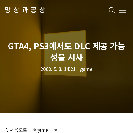
망상과공상
메
뉴
GTA4, PS3에서도 DLC 제공 가능
성을 시사
2008. 5. 8. 14:21
ㆍ
game
📁처음으로
game