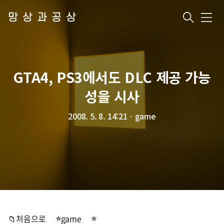
망상과공상
메
뉴
GTA4, PS3에서도 DLC 제공 가능
성을 시사
2008. 5. 8. 14:21
ㆍ
game
📁처음으로
game