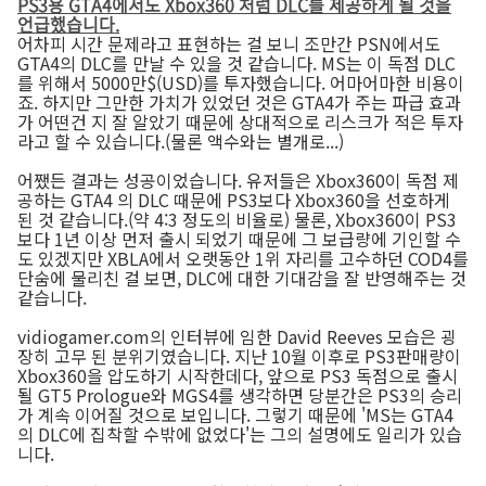
PS3용 GTA4에서도 Xbox360 처럼 DLC를 제공하게 될 것을
언급했습니다.
어차피 시간 문제라고 표현하는 걸 보니 조만간 PSN에서도
GTA4의 DLC를 만날 수 있을 것 같습니다. MS는 이 독점 DLC
를 위해서 5000만$(USD)를 투자했습니다. 어마어마한 비용이
죠. 하지만 그만한 가치가 있었던 것은 GTA4가 주는 파급 효과
가 어떤건 지 잘 알았기 때문에 상대적으로 리스크가 적은 투자
라고 할 수 있습니다.(물론 액수와는 별개로...)
어쨌든 결과는 성공이었습니다. 유저들은 Xbox360이 독점 제
공하는 GTA4 의 DLC 때문에 PS3보다 Xbox360을 선호하게
된 것 같습니다.(약 4:3 정도의 비율로) 물론, Xbox360이 PS3
보다 1년 이상 먼저 출시 되었기 때문에 그 보급량에 기인할 수
도 있겠지만 XBLA에서 오랫동안 1위 자리를 고수하던 COD4를
단숨에 물리친 걸 보면, DLC에 대한 기대감을 잘 반영해주는 것
같습니다.
vidiogamer.com의 인터뷰에 임한 David Reeves 모습은 굉
장히 고무 된 분위기였습니다. 지난 10월 이후로 PS3판매량이
Xbox360을 압도하기 시작한데다, 앞으로 PS3 독점으로 출시
될 GT5 Prologue와 MGS4를 생각하면 당분간은 PS3의 승리
가 계속 이어질 것으로 보입니다. 그렇기 때문에 'MS는 GTA4
의 DLC에 집착할 수밖에 없었다'는 그의 설명에도 일리가 있습
니다.