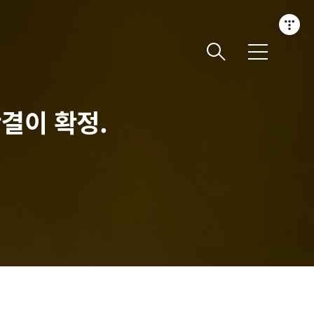
메
뉴
판결이 확정.