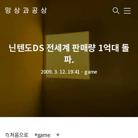
망상과공상
메
뉴
닌텐도DS 전세계 판매량 1억대 돌
파.
2009. 3. 12. 19:41
ㆍ
game
📁처음으로
game