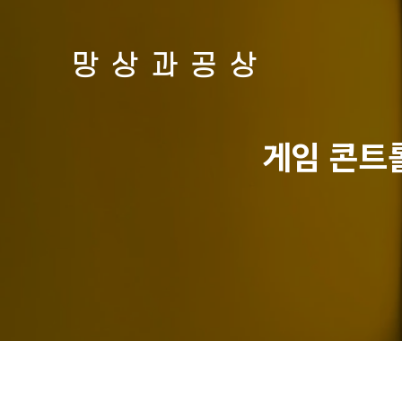
망상과공상
게임 콘트