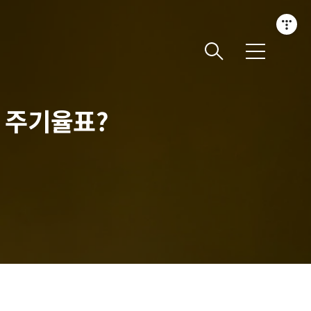
메
뉴
 주기율표?