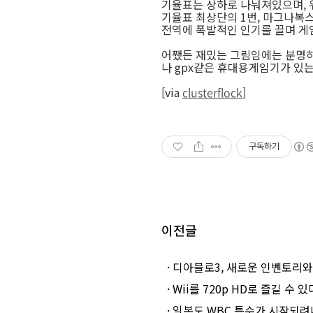
기율표는 상하로 나눠져있으며, 
기율표 최상단의 1번, 마그나복스
전역에 폭발적인 인기를 끌며 게임
어쨌든 재밌는 그림임에는 분명하
나 gpx같은 휴대용게임기가 있는
[via
clusterflock
]
구독하기
이전글
· 디아블로3, 새로운 인벤토리
· Wii를 720p HD로 즐길 수 있
· 일본도 WBC 특수가 시작되려