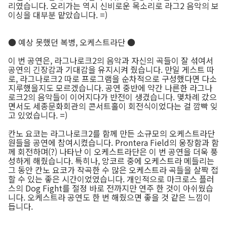
리였습니다. 오리가는 역시 신비로운 목소리로 라그2 음악의 보
이싱을 대부분 맡았습니다. =)
● 예상 못했던 복병, 오케스트라단 ●
이 번 공연은, 라그나로크2의 음악과 자신의 곡들이 잘 섞여서
공연의 긴장감과 기대감을 유지시켜 줬습니다. 만일 게스트 따
로, 라그나로크2 따로 프로그램을 순차적으로 구성했다면 다소
지루했을지도 모르겠습니다. 공연 중반에 약간 나른한 라그나
로크2의 음악들이 이어지다가 반전이 생겼습니다. 몇차례 갔으
면서도 세종문화회관의 콘서트홀이 회전식이었다는 걸 깜빡 잊
고 있었습니다. =)
칸노 요코는 라그나로크2를 함께 만든 소규모의 오케스트라단
원들을 공연에 참여시켰습니다. Prontera Field의 웅장함과 함
께 회전하며(?) 나타난 이 오케스트라단은 이 번 공연을 더욱 풍
성하게 해줬습니다. 특히나, 앙코르 중에 오케스트라 메들리는
그 동안 칸노 요코가 작곡한 수 많은 오케스트라 곡들을 살짝 접
할 수 있는 좋은 시간이었였습니다. 개인적으로 마크로스 플러
스의 Dog Fight를 절정 바로 전까지만 연주 한 것이 아쉬웠습
니다. 오케스트라 공연도 한 번 해줬으면 좋을 것 같은 느낌이
듭니다.