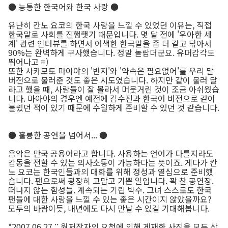
● 능통한 한국어와 한국 사랑 ●
유난히 칸노 요코의 한국 사랑을 느낄 수 있었던 이유는, 직접
한국말로 사회를 진행햇기 때문입니다. 몇 달 전에 '우아한 세
계' 관련 인터뷰를 하면서 어색한 한국말을 좀 더 갈고 닦아서
90%는 완벽하게 구사했습니다. 정말 놀랍더군요. 유머감각도
뛰어나고 =)
또한 사카모토 마아야의 '반지'와 '약속은 필요없어'를 우리 말
버전으로 불러준 것도 좋은 시도였습니다. 하지만 같이 불러 달
라고 했을 때, 사람들이 잘 몰라서 머뭇거린 것이 조금 아쉬웠습
니다. 마아야의 경우엔 예전에 김수진과 한국어 버전으로 같이
불렀던 적이 있기 때문에 수월하게 준비할 수 있던 것 같습니다.
● 훌륭한 공연을 넘어서... ●
음악은 만국 공용어라고 합니다. 사용하는 언어가 다를지라도
감동을 전할 수 있는 의사소통이 가능하다는 뜻이죠. 게다가 칸
노 요코는 한국인들과의 대화를 위해 정성과 열심으로 준비했
습니다. 팬으로써 굉장히 고맙고 기쁜 일입니다. 꽉 찬 공연장.
떠나지 않는 함성들. 계속되는 기립 박수. 그녀 스스로도 한국
팬들에 대한 사랑을 느낄 수 있는 좋은 시간이지 않았을까요?
모두의 바람이듯, 내년에도 다시 만날 수 있길 기대해봅니다.
*2007.06.27 :: 원저작자의 요청에 의해 게재한 사진을 모두 삭