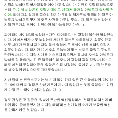
시절의 방식대로 형사생활을 이어가고 있습니다. 이번 디지털 테러범으로
부터 '
존, 이제 세상은 디지털 시대이고 넌 그저 과거의 아날로그 형사일 뿐
이야.
' 라며 그의 의지를 꺾으려 하지만 우리의 일자무식 맥클레인 경은 아
날로그 방식으로 멋지게 모든 사건을 마무리 짓습니다. 물론 '해커'라는 디
지털 전문가의 조연이 없었다면 불가능했겠지만요. =)
과거 터미네이터3를 생각해본다면, 다이하드 4는 굉장히 불안한 영화였습
니다. 이 아저씨가 너무 늙었는데 제대로 액션은 소화해낼 지 의문이었고,
너무 시대가 변해서 과거처럼 액션 영화에 큰 센세이션을 불러일으킬 지
의문이었습니다. 하지만 12년 후의 오늘날에 맞는 소제도 좋았고 구성도
탄탄했습니다. 디지털 시대를 거스르지 않으면서 동시에 자신의 아날로그
방식을 잘 융합(?)시킨 존 맥클레인의 모습이 굉장히 감명 깊었습니다. 그
래도 여전히 무식하더군요. 악당은 인정 사정없이 죽이고, 시니컬한 유머
에 냉소적인 카리스마도 그대로였습니다.
지난 달에 본 트랜스포머는 별 기대 없이 갔다 얻은 큰 수확이라면, 다이하
드4.0에 대한 제 걱정은 한낱 기우에 지나지 않았다는 것을 증명할 수 있던
게 가장 큰 수확이 아닐까 싶습니다. =)
평도 괜찮은 것 같군요. 워낙에 무난한 액션영화라서, 전작들의 액션에 비
하면 많이 줄어들었지만 '디지털 테러'라는 현대적인 소재가 부족한 액션
을 만족시켜준 것 같습니다.