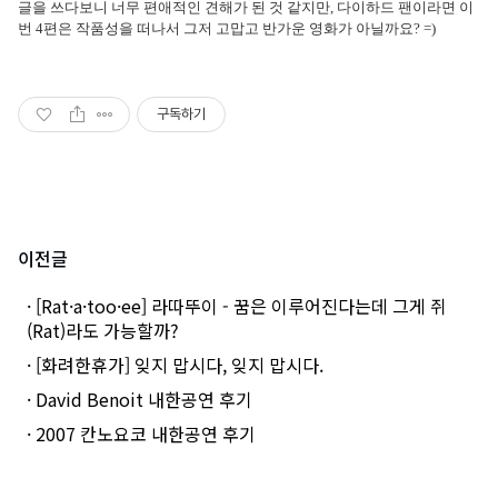
글을 쓰다보니 너무 편애적인 견해가 된 것 같지만, 다이하드 팬이라면 이
번 4편은 작품성을 떠나서 그저 고맙고 반가운 영화가 아닐까요? =)
구독하기
이전글
· [Rat·a·too·ee] 라따뚜이 - 꿈은 이루어진다는데 그게 쥐
(Rat)라도 가능할까?
· [화려한휴가] 잊지 맙시다, 잊지 맙시다.
· David Benoit 내한공연 후기
· 2007 칸노요코 내한공연 후기