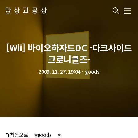
망상과공상
메
뉴
[Wii] 바이오하자드DC -다크사이드
크로니클즈-
2009. 11. 27. 19:04
ㆍ
goods
📁처음으로
goods