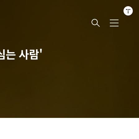
메
뉴
심는 사람'