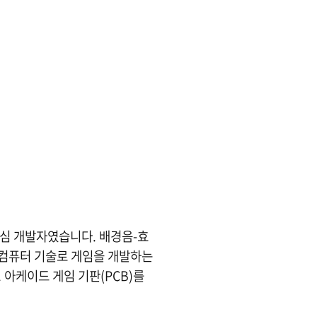
핵심 개발자였습니다. 배경음-효
로컴퓨터 기술로 게임을 개발하는
 아케이드 게임 기판(PCB)를