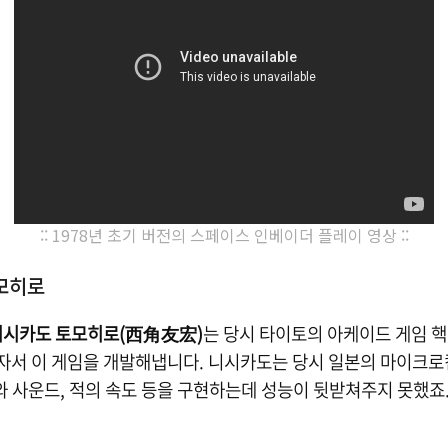
:: 1978년 초기 버전의 스페이스 인베이더 플레이 영상 ::
토모히로
니시카도 토모히로(西角友宏)
는 당시 타이토의 아케이드 게임 
혼자서 이 게임을 개발해냅니다. 니시카도는 당시 일본의 마이크
 사운드, 적의 속도 등을 구현하는데 성능이 뒷받쳐주지 못했죠.