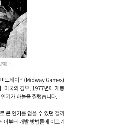
) ::
웨이의(Midway Games)
다. 미국의 경우, 1977년에 개봉
 인기가 하늘을 찔렀습니다.
 큰 인기를 얻을 수 있던 걸까
플레이부터 개발 방법론에 이르기