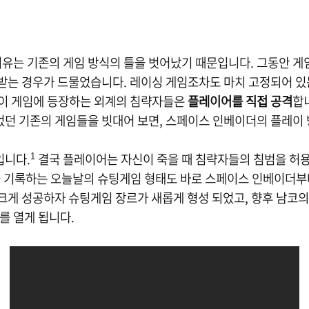
유는 기존의 게임 방식의 틀을 벗어났기 때문입니다. 그동안 게
 받는 경우가 드물었습니다. 레이싱 게임조차도 마치 고정되어 
 이 게임에 등장하는 외계의 침략자들은
플레이어를 직접 공격
합
었던 기존의 게임들을 빗대어 보면, 스페이스 인베이더의 플레이 
입니다.
결국 플레이어는 자신이 죽을 때 침략자들의 침범을 허
1
를 기록하는 오늘날의 슈팅게임 형태도 바로 스페이스 인베이더부
 크게 성공하자 슈팅게임 장르가 새롭게 형성 되었고, 향후 남코
 열게 됩니다.