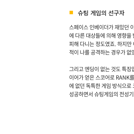
슈팅 게임의 선구자
스페이스 인베이더가 재밌던 이
에 다른 대상들에 의해 영향을
피해 다니는 정도였죠. 하지만
적이 나를 공격하는 경우가 없
그리고 엔딩이 없는 것도 특징
이어가 얻은 스코어로 RANK
에 없던 독특한 게임 방식으로
성공하면서 슈팅게임의 전성기를