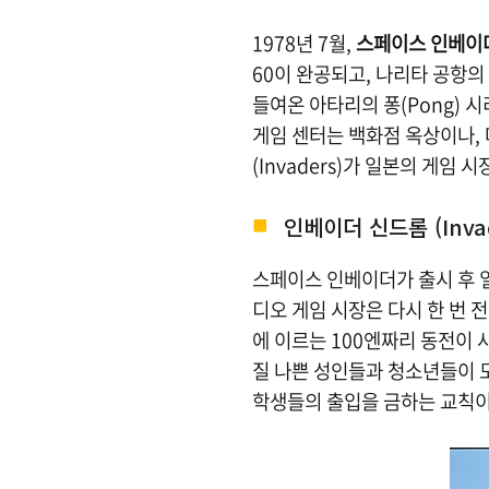
1978년 7월,
스페이스 인베이더(S
60이 완공되고, 나리타 공항
들여온 아타리의 퐁(Pong) 
게임 센터는 백화점 옥상이나, 
(Invaders)가 일본의 게임
인베이더 신드롬 (Invad
스페이스 인베이더가 출시 후 일
디오 게임 시장은 다시 한 번 
에 이르는 100엔짜리 동전이 
질 나쁜 성인들과 청소년들이 
학생들의 출입을 금하는 교칙이