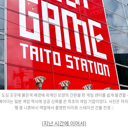
면 도심 곳곳에 붉은색 배경에 외계인 모양의 간판을 한 게임 센터를 쉽게 발견할 수
베이더는 일본 게임 역사에 성공 신화를 쓴 최초의 게임 기업이었다. 사진은 저자가
행 중 니혼바시 역앞에서 촬영한 타이토 스테이션 건물 전경 ::
(지난 시간에 이어서)