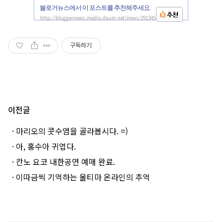
블로거뉴스에서 이 포스트를 추천해주세요.
http://bloggernews.media.daum.net/news/291345
구독하기
이전글
· 마리오의 콧수염을 골라봅시다. =)
· 아, 홍수아 귀엽다.
· 칸노 요코 내한공연 예매 완료.
· 이따금씩 기억하는 울티마 온라인의 추억