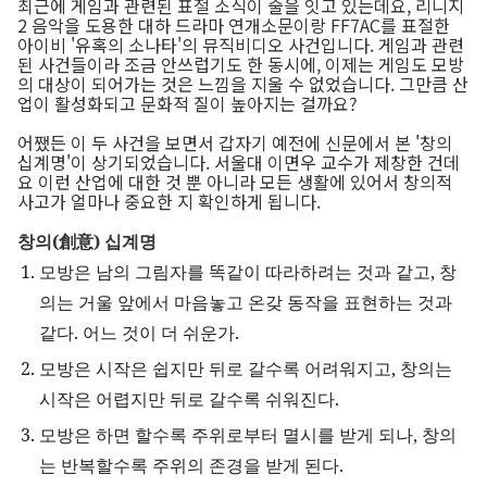
최근에 게임과 관련된 표절 소식이 줄을 잇고 있는데요, 리니지
2 음악을 도용한 대하 드라마 연개소문이랑 FF7AC를 표절한
아이비 '유혹의 소나타'의 뮤직비디오 사건입니다. 게임과 관련
된 사건들이라 조금 안쓰럽기도 한 동시에, 이제는 게임도 모방
의 대상이 되어가는 것은 느낌을 지울 수 없었습니다. 그만큼 산
업이 활성화되고 문화적 질이 높아지는 걸까요?
어쨌든 이 두 사건을 보면서 갑자기 예전에 신문에서 본 '창의
십계명'이 상기되었습니다. 서울대 이면우 교수가 제창한 건데
요 이런 산업에 대한 것 뿐 아니라 모든 생활에 있어서 창의적
사고가 얼마나 중요한 지 확인하게 됩니다.
창의(創意) 십계명
모방은 남의 그림자를 똑같이 따라하려는 것과 같고, 창
의는 거울 앞에서 마음놓고 온갖 동작을 표현하는 것과
같다. 어느 것이 더 쉬운가.
모방은 시작은 쉽지만 뒤로 갈수록 어려워지고, 창의는
시작은 어렵지만 뒤로 갈수록 쉬워진다.
모방은 하면 할수록 주위로부터 멸시를 받게 되나, 창의
는 반복할수록 주위의 존경을 받게 된다.