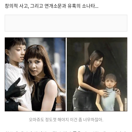
창의적 사고, 그리고 연개소문과 유혹의 소나타...
오마쥬도 정도껏 해야지 이건 좀 너무하잖아.