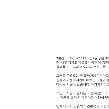
3일간의 로마(with 바티칸) 일정을
만, 너무 지치고 피로했기 떄문에 (무
공예품도 구경하고 도시의 분위기를 만
그래도 두오모는 꼭 올라가봐야한다고 
힘들었지만 바티칸에 비하면 그렇게 높
마와는 사뭇 달랐습니다. 아기자기하
석양이 지는 피렌체는 '아름다움' 그 
는 지금도 그 때의 아름다운 석양이 잊혀
밤에 나와서 강변의 야간촬영도 시도해봤