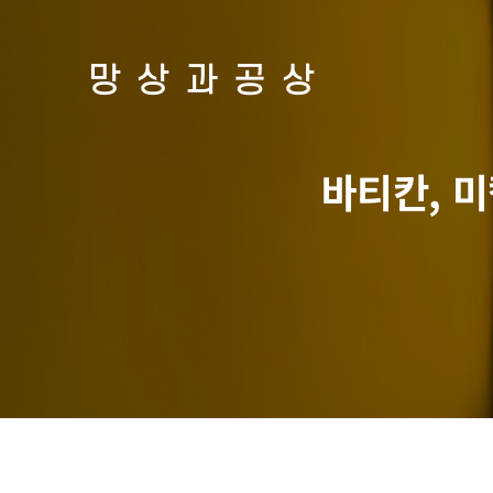
망상과공상
바티칸, 미