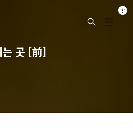
메
뉴
는 곳 [前]