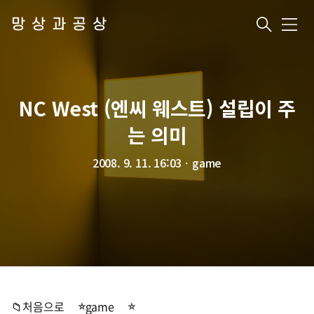
망상과공상
메
뉴
NC West (엔씨 웨스트) 설립이 주
는 의미
2008. 9. 11. 16:03
ㆍ
game
📁처음으로
game