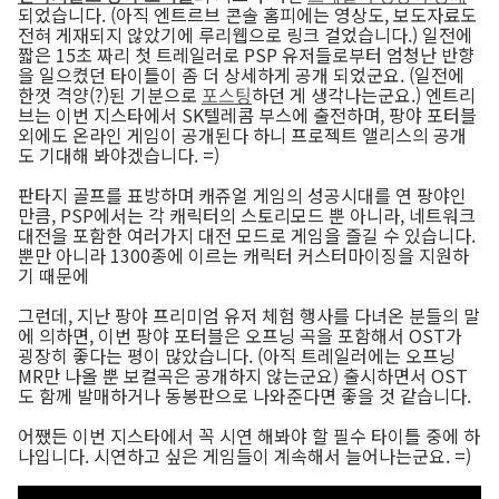
되었습니다. (아직 엔트르브 콘솔 홈피에는 영상도, 보도자료도
전혀 게재되지 않았기에 루리웹으로 링크 걸었습니다.) 일전에
짧은 15초 짜리 첫 트레일러로 PSP 유저들로부터 엄청난 반향
을 일으켰던 타이틀이 좀 더 상세하게 공개 되었군요. (일전에
한껏 격양(?)된 기분으로
포스팅
하던 게 생각나는군요.) 엔트리
브는 이번 지스타에서 SK텔레콤 부스에 출전하며, 팡야 포터블
외에도 온라인 게임이 공개된다 하니 프로젝트 앨리스의 공개
도 기대해 봐야겠습니다. =)
판타지 골프를 표방하며 캐쥬얼 게임의 성공시대를 연 팡야인
만큼, PSP에서는 각 캐릭터의 스토리모드 뿐 아니라, 네트워크
대전을 포함한 여러가지 대전 모드로 게임을 즐길 수 있습니다.
뿐만 아니라 1300종에 이르는 캐릭터 커스터마이징을 지원하
기 때문에
그런데, 지난 팡야 프리미엄 유저 체험 행사를 다녀온 분들의 말
에 의하면, 이번 팡야 포터블은 오프닝 곡을 포함해서 OST가
굉장히 좋다는 평이 많았습니다. (아직 트레일러에는 오프닝
MR만 나올 뿐 보컬곡은 공개하지 않는군요) 출시하면서 OST
도 함께 발매하거나 동봉판으로 나와준다면 좋을 것 같습니다.
어쨌든 이번 지스타에서 꼭 시연 해봐야 할 필수 타이틀 중에 하
나입니다. 시연하고 싶은 게임들이 계속해서 늘어나는군요. =)