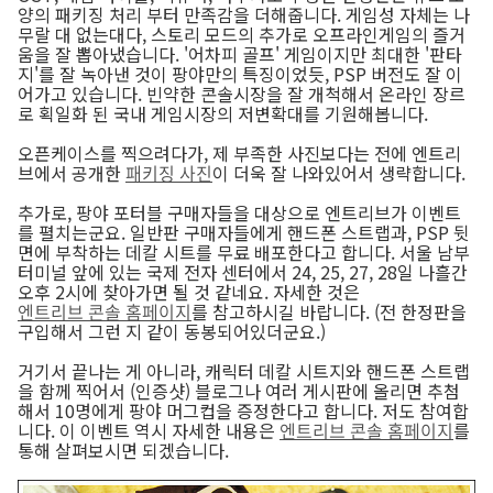
양의 패키징 처리 부터 만족감을 더해줍니다. 게임성 자체는 나
무랄 대 없는대다, 스토리 모드의 추가로 오프라인게임의 즐거
움을 잘 뽑아냈습니다. '어차피 골프' 게임이지만 최대한 '판타
지'를 잘 녹아낸 것이 팡야만의 특징이었듯, PSP 버전도 잘 이
어가고 있습니다. 빈약한 콘솔시장을 잘 개척해서 온라인 장르
로 획일화 된 국내 게임시장의 저변확대를 기원해봅니다.
오픈케이스를 찍으려다가, 제 부족한 사진보다는 전에 엔트리
브에서 공개한
패키징 사진
이 더욱 잘 나와있어서 생략합니다.
추가로, 팡야 포터블 구매자들을 대상으로 엔트리브가 이벤트
를 펼치는군요. 일반판 구매자들에게 핸드폰 스트랩과, PSP 뒷
면에 부착하는 데칼 시트를 무료 배포한다고 합니다. 서울 남부
터미널 앞에 있는 국제 전자 센터에서 24, 25, 27, 28일 나흘간
오후 2시에 찾아가면 될 것 같네요. 자세한 것은
엔트리브 콘솔 홈페이지
를 참고하시길 바랍니다. (전 한정판을
구입해서 그런 지 같이 동봉되어있더군요.)
거기서 끝나는 게 아니라, 캐릭터 데칼 시트지와 핸드폰 스트랩
을 함께 찍어서 (인증샷) 블로그나 여러 게시판에 올리면 추첨
해서 10명에게 팡야 머그컵을 증정한다고 합니다. 저도 참여합
니다. 이 이벤트 역시 자세한 내용은
엔트리브 콘솔 홈페이지
를
통해 살펴보시면 되겠습니다.