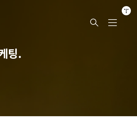
메
뉴
케팅.