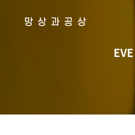
망상과공상
EV