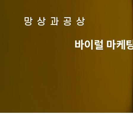
망상과공상
바이럴 마케팅