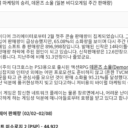
 마케팅의 승리, 데몬즈 소울 (일본 비디오게임 주간 판매량)
미디어 크리에이터로부터 2월 첫주 콘솔 판매량이 집계되었습니다.
입어 판매량이 급상승했지만, 65.08%의 소화량을 보이며 다시 주간
게임 소프트 총 판매량은 896,998장입니다. 발매된 신작은 14타
판매량 하락에 주된 원인이 되고 있습니다. 신작판매량은 12.6만장으
이릅니다. 지난주에 비해 51.3만장이나 줄었군요.
이주의 다크호스는 PS3용으로 출시된 액션RPG
데몬즈 소울(Demon's
임잡지와 인터넷 외에는 어떤 프로모션도 준비하지 않고 (흔한 TVC
문을 타고 큰 관심사를 모으던 것이 판매 소화율 95.21%를 달성했다
난 덕분에 품귀현상까지 빚고 있다고하니 저비용의 바이럴 마케팅의 승
이 게임은 참신한 네트워크 플레이는 물론 장르면에서나, 어려운 난
각하게 하는 게임성 덕분에 매니아들로부터 호평을 받고 있다고 합니
판매량 (02/02~02/08)
미소로지 2 (PSP) - 44,922