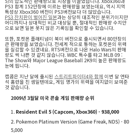
5)의 압도적인 판매량으로 시장을 이끌었습니다. Xbox360과
PS3 합계 152만장에 이르는 판매량을 보였는데요, 역시 지역
특성상 Xbox360 버전이 PS3버전보다 더 많았습니다.
PS3 잔치판이 벌어진 일본
과는 상당히 대조적인 분위기이지만
어디까지나 상대적인 비교 대상일 뿐, 절대적인 판매량 수치만
으로 보면 일본 못지 않은 기록임을 확인할 수 있습니다.
또한, 포켓몬 플래티넘이 북미 버전으로 출시되면서 80만장의
큰 판매량을 보였습니다. 전세계 적으로 통하는 포켓몬의 위력
을 실감할 수 있겠네요. RTS버전으로 나온 Halo Wars의 판매
량도 썩 나쁜 것 같지 않습니다. WBC 특수를 타고 MLB 09 :
The Show와 Major League Baseball 2K9의 높은 판매량도
눈에 띕니다.
캡콤은 지난 달에 출시된
스트리트파이터4와 함께
이번 달 연타
석 홈런을 친 셈일텐데요, 게임 명가의 위력을 여지없이 보여준
것 같습니다.
2009년 3월달 미국 콘솔 게임 판매량 순위
Resident Evil 5 (Capcom, Xbox360) - 938,000
Pokemon Platinum Version (Game Freak, NDS) - 80
5,000