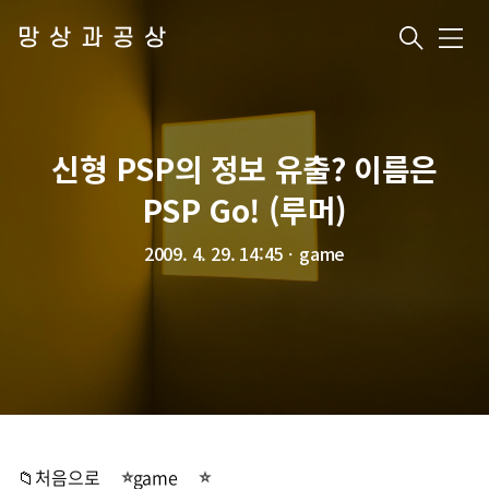
망상과공상
메
뉴
신형 PSP의 정보 유출? 이름은
PSP Go! (루머)
2009. 4. 29. 14:45
ㆍ
game
📁처음으로
game