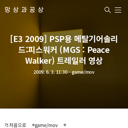
망상과공상
메
뉴
[E3 2009] PSP용 메탈기어솔리
드:피스워커 (MGS : Peace
Walker) 트레일러 영상
2009. 6. 3. 11:30
ㆍ
game/mov
📁처음으로
game/mov