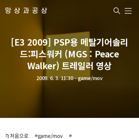
망상과공상
메
뉴
[E3 2009] PSP용 메탈기어솔리
드:피스워커 (MGS : Peace
Walker) 트레일러 영상
2009. 6. 3. 11:30
ㆍ
game/mov
📁처음으로
game/mov