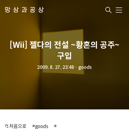
망상과공상
메
뉴
[Wii] 젤다의 전설 ~황혼의 공주~
구입
2009. 8. 27. 23:48
ㆍ
goods
📁처음으로
goods