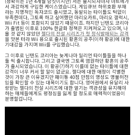
(정확히는 1년 4개월 남짓이지만) 저는 출시되자마자 마트에가
서 과감하게 구입한 케이스였습니다. 게임큐브 하위호환 부재
라는 치명적인 독자코드 출시였고, 동발되는 타이틀도 턱없이
부족한데다, 그토록 하고 싶어했던 마리오카트, 마리오 갤럭시,
Wii Fit 등이 포함되지 않았기 때문이죠. 하지만 닌텐도 코리아
가 출범된 이후로 100% 한글화 정책은 지켜져오고 있으며, 나
올 것 같지 않았던
젤다의 전설 시리즈가 첫 정식발매되는 감격
을 맛본 터라 Wii 용으로 출시된 황혼의 공주(이하 황공)에 대한
기대감을 가지며 Wii를 구입했습니다.
그 이후로 닌텐도 코리아는 늦게나마 밀리언 타이틀들을 하나
둘 씩 출시합니다. 그리고 결국엔 그토록 염원하던 황혼의 공주
가 출시되었습니다. 이 황공(?)하기 이를데 없는 타이틀에 대한
감격이 너무 커서 할 말이 없군요. 젤다에 대한 애정이 각별한
것이 가장 큰 이유겠지만 패미통 40점 만점의 명성도 명불허전
임을 확인할 수 있는 대목이기도 합니다. 영어권에서 유달리 사
랑받는 젤다의 전설 시리즈에 대한 열기는 객관성을 유지해야
하는 매체들에게도 평정심을 잃게 할 정도로 매력적이었음이
분명할겁니다.