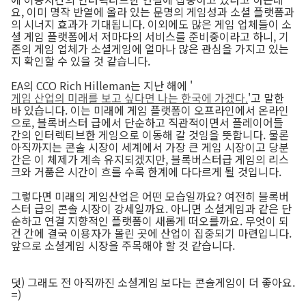
요, 이미 명작 반열에 올라 있는 문명의 게임성과 소셜 플랫폼과
의 시너지 효과가 기대됩니다. 이외에도 많은 게임 업체들이 소
셜 게임 플랫폼에서 저마다의 서비스를 준비중이라고 하니, 기
존의 게임 업체가 소셜게임에 얼마나 많은 관심을 가지고 있는
지 확인할 수 있을 것 같습니다.
EA의 CCO Rich Hilleman는 지난 해에 '
게임 산업의 미래를 보고 싶다면 나는 한국에 가겠다.
'고 말한
바 있습니다. 이는 미래에 게임 플랫폼이 오프라인에서 온라인
으로, 블록버스터 급에서 단순하고 직관적이면서 플레이어들
간의 인터렉티브한 게임으로 이동해 갈 것임을 뜻합니다. 물론
아직까지는 콘솔 시장이 세계에서 가장 큰 게임 시장이고 당분
간은 이 체제가 계속 유지되겠지만, 블록버스터급 게임의 리스
크와 거품은 시간이 흐를 수록 한계에 다다르게 될 것입니다.
그렇다면 미래의 게임산업은 어떤 모습일까요? 여전히 블록버
스터 급의 콘솔 시장이 강세일까요. 아니면 소셜게임과 같은 단
순하고 연결 지향적인 플랫폼이 새롭게 떠오를까요. 무엇이 되
건 간에 결국 이용자가 몰린 곳에 산업이 집중되기 마련입니다.
앞으로 소셜게임 시장을 주목해야 할 것 같습니다.
덧) 그래도 전 아직까진 소셜게임 보다는 콘솔게임이 더 좋아요.
=)