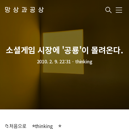
망상과공상
메
뉴
소셜게임 시장에 '공룡'이 몰려온다.
2010. 2. 9. 22:31
ㆍ
thinking
📁처음으로
thinking