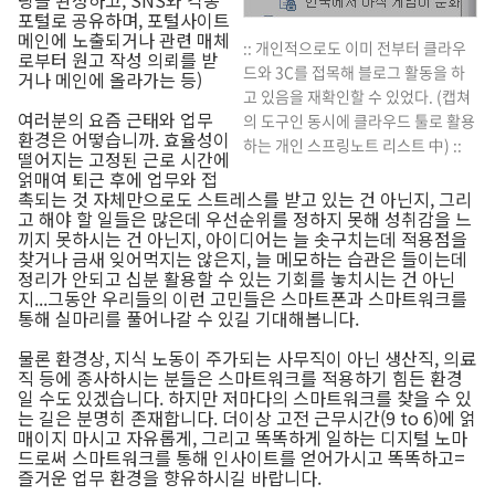
포털로 공유하며, 포털사이트
메인에 노출되거나 관련 매체
:: 개인적으로도 이미 전부터 클라우
로부터 원고 작성 의뢰를 받
드와 3C를 접목해 블로그 활동을 하
거나 메인에 올라가는 등)
고 있음을 재확인할 수 있었다. (캡쳐
여러분의 요즘 근태와 업무
의 도구인 동시에 클라우드 툴로 활용
환경은 어떻습니까. 효율성이
하는 개인 스프링노트 리스트 中) ::
떨어지는 고정된 근로 시간에
얽매여 퇴근 후에 업무와 접
촉되는 것 자체만으로도 스트레스를 받고 있는 건 아닌지, 그리
고 해야 할 일들은 많은데 우선순위를 정하지 못해 성취감을 느
끼지 못하시는 건 아닌지, 아이디어는 늘 솟구치는데 적용점을
찾거나 금새 잊어먹지는 않은지, 늘 메모하는 습관은 들이는데
정리가 안되고 십분 활용할 수 있는 기회를 놓치시는 건 아닌
지...그동안 우리들의 이런 고민들은 스마트폰과 스마트워크를
통해 실마리를 풀어나갈 수 있길 기대해봅니다.
물론 환경상, 지식 노동이 주가되는 사무직이 아닌 생산직, 의료
직 등에 종사하시는 분들은 스마트워크를 적용하기 힘든 환경
일 수도 있겠습니다. 하지만 저마다의 스마트워크를 찾을 수 있
는 길은 분명히 존재합니다. 더이상 고전 근무시간(9 to 6)에 얽
매이지 마시고 자유롭게, 그리고 똑똑하게 일하는 디지털 노마
드로써 스마트워크를 통해 인사이트를 얻어가시고 똑똑하고=
즐거운 업무 환경을 향유하시길 바랍니다.