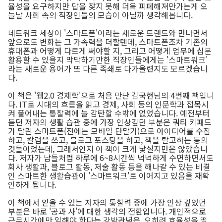
율성을 요구하지만 답을 찾지 못해 더욱 피폐해져만가는게 오
늘날 사회 속의 직장인들의 모습이 아닐까 생각해봅니다.
네트워크 세상이 '스마트폰'이라는 새로운 트랜드와 만나면서
앞으로도 변화는 그 가속력을 더할텐데, 스마트폰조차 기존의
휴대폰과 어떻게 다르게 써야할 지, 그리고 어떻게 업무에 십분
활용할 수 있을지 막막하기만한 직장인들에게는 '스마트워크'
라는 새로운 용어가 또 다른 족쇄로 다가올련지도 모르겠습니
다.
이 책은 '웹2.0 경제학'으로 처음 만난 김국현님의 4번째 책입니
다. IT로 시대의 흐름을 읽고 경제, 사회 등의 인문학과 접목시
켜 풀어내는 통찰력에 늘 감탄할 수밖에 없었습니다. 예전부터
듣던 저자의 생활 습관 중에 가장 인상깊던 부분은 쿼티 키패드
가 달린 스마트폰(전에는 모바일 단말기)으로 아이디어를 수집
하고, 칼럼을 쓰고, 블로그 포스팅을 하고, 책을 탈고하는 등의
것들이었는데, 그래서인지 이 책이 크게 낯설지만은 않았습니
다. 저자가 남들처럼 하루에 6~8시간씩 넉넉하게 수면하면서도
회사 생활과, 블로그 활동, 저술 활동 등을 해나갈 수 있는 비결
인 스마트한 생활습관이 '스마트워크'로 이어지고 있음을 재확
인하게 됩니다.
이 책에서 얻을 수 있는 저자의 통찰력 중에 가장 인상 깊었던
부분은 바로 '공과 사'에 대한 생각의 전환입니다. 개인적으로
근무시간에만 일해야 한다는 강박관념은, 오히려 효율성을 떨