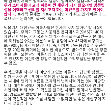
와 인터넷 서비스 업체와의 갈등이 심화되어 갈겁니다. 따라서
우리 소비자들이 고래 싸움에 낀 새우가 되지 않으려면 망중립
성을 이해하고 권리를 지키고자 하는 마인드를 가지고 있어야
합니다.
트래픽 문제는 네트워크 사업자가 쥐고 있기 때문에 그
쪽으로는 논리적인 접근이 힙듭니다.
덧붙여서 대한민국 이통사들은 한가지 잊지 말아야 할 사실이
있습니다. 우리가 그동안 사용해온 문자메시지(SMS)가 40자
제한인 이유는, 기지국과 단말기가 수시로 주고받는 기본 패킷
에 끼워넣을수있는 여분의 허용 용량이 40~45자에 해당되는
80~90byte이기 때문입니다. 즉, 어차피 남는 용량을 십수년간
건당 20원씩(과거에는 더 비싼 비용으로) 받아오며 수익을 창출
해온 것이 오늘날의 이통사입니다. 소비자 입장에선 얄미울 수
도 있겠지만 이만하면 정말로 혁신적인 수익모델임을 부정할
수 없죠.
수익모델을 하나하나 빼앗기고 있는 이통사의 답답한 심정도
이해는 가지만 무엇이든 영원한 건 없습니다. 요즘같이 급변하
는 시대에 변화의 흐름을 포착해서 변혁시켜 가는 것이 마땅합
니다. 대한민국에서 이통사와 같은 네트워크 사업자가 인터넷
사업자에 비해 서비스 혁신을 일으킨 사례가 얼마나 빈번했나
요. 입으로만 콸콸콸 쏟아내고 올레를 외친다 한들, 정작 소비자
들이 혁신적인 서비스를 체험할 수 없다면 빛 좋은 개살구에 지
나지 않을겁니다.