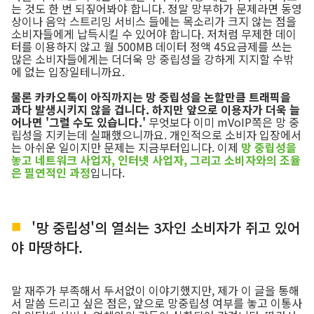
는 것도 한 번 되짚어봐야 합니다. 정말 망부하가 문제라면 동영
상이나 음악 스트리밍 서비스 들에는 목소리가 크지 않는 점을
소비자들에게 납득시킬 수 있어야 합니다. 저처럼 무제한 데이
터를 이용하지 않고 월 500MB 데이터 정액 45요금제를 쓰는
많은 소비자들에게는 더더욱 망 중립성을 강하게 지지할 수밖
에 없는 입장일테니까요.
물론 카카오톡이 아직까지는 망 중립성을 논할만큼 트래픽을
과다 발생시키지 않을 겁니다. 하지만 앞으로 이용자가 더욱 늘
어나면 '그럴 수도 있습니다.'
무엇보다 이미 mVoIP쪽은 망 중
립성을 지키는데 실패했으니까요. 개인적으로 소비자 입장에서
는 아쉬운 일이지만 문제는 지금부터입니다. 이제
망 중립성을
놓고 네트워크 사업자, 인터넷 사업자, 그리고 소비자와의 조율
은 필연적인 과정
입니다.
'망 중립성'의 열쇠는 3자인 소비자가 쥐고 있어
야 마땅하다.
말 재주가 부족해서 두서없이 이야기했지만, 제가 이 글을 통해
서 말씀 드리고 싶은 점은, 앞으로 망중립성 여부를 놓고 이통사