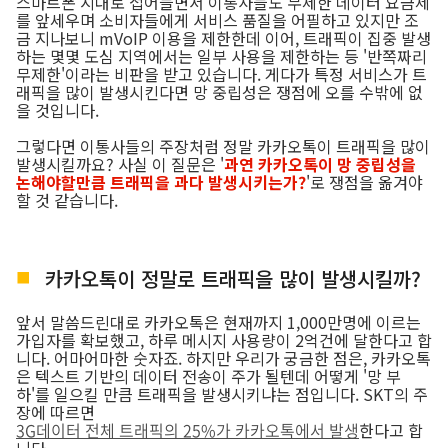
스마트폰 시대로 접어들면서 이통사들도 무제한 데이터 요금제
를 앞세우며 소비자들에게 서비스 품질을 어필하고 있지만 조
금 지나보니 mVoIP 이용을 제한한데 이어, 트래픽이 집중 발생
하는 몇몇 도심 지역에서는 일부 사용을 제한하는 등 '반쪽짜리
무제한'이라는 비판을 받고 있습니다. 게다가 특정 서비스가 트
래픽을 많이 발생시킨다면 망 중립성은 쟁점에 오를 수밖에 없
을 것입니다.
그렇다면 이통사들의 주장처럼 정말 카카오톡이 트래픽을 많이
발생시킬까요? 사실 이 질문은 '
과연 카카오톡이 망 중립성을
논해야할만큼 트래픽을 과다 발생시키는가?
'로 쟁점을 옮겨야
할 것 같습니다.
카카오톡이 정말로 트래픽을 많이 발생시킬까?
앞서 말씀드린대로 카카오톡은 현재까지 1,000만명에 이르는
가입자를 확보했고, 하루 메시지 사용량이 2억건에 달한다고 합
니다. 어마어마한 숫자죠. 하지만 우리가 궁금한 점은, 카카오톡
은 텍스트 기반의 데이터 전송이 주가 될텐데 어떻게 '망 부
하'를 일으킬 만큼 트래픽을 발생시키냐는 점입니다. SKT의 주
장에 따르면
3G데이터 전체 트래픽의 25%가 카카오톡에서 발생
한다고 합
니다.