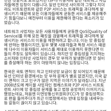
자들에겐 입장이 다릅니다. 일반 인터넷 사이트야 그렇다 치더
라도 비트토런트와 같은 P2P 서비스는 트래픽을 과다하게 발
생시키기 때문에 모든 이용자들에게 균등한 서비스를 제공해주
기 힘들다보니 예전부터 이용을 제한해야 한다는 목소리가 있
었습니다.
네트워크 사업자는 모든 사용자들에게 균등한 QoS(Quality of
Service)를 위해 모든 패킷을 검열해서 트래픽을 과다하게 발
생시키는 서비스의 이용을 제한하려고 합니다. 이는 망 중립성
에 반하는 행동이지만, 일부 몇몇 사용자들과 특정 서비스 때문
에 다수의 이용자들이 서비스를 제대로 이용하지 못한다면 이
들의 주장도 설득력이 있습니다. 하지만 망 중립성을 지지하는
소비자와 인터넷 사업자의 경우 망 부하가 발생한다면 망 설비
를 증설해야 하는 것이 마땅하지 않냐는 입장입니다.
한국은 국토 면적이 작고 인터넷망 보급이 잘 되어있기 때문에
유선 인터넷 환경에서는 망 부하 문제가 별로 없겠지만, 미국 같
이 면적이 크고 인구가 많은 지역은 이야기가 달라집니다. 지난
2008년도에 케이블 사업자인 컴캐스트와 P2P 서비스 비트토
런트 사이에 망 중립성 문제를 놓고 법정 공방까지 이어지기도
했었는데요, 처음엔 미연방통신위원회(FCC)가 망 중립성쪽으
로 편을 들어주다가 최근 미법정에서는 반대 입장을 내세우는
등 갈등이 끊이지 않고 있습니다.