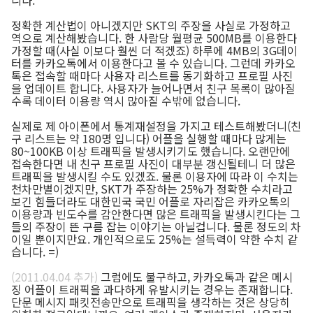
정확한 계산법이 아니겠지만 SKT의 주장을 사실로 가정하고
역으로 계산해봤습니다. 한 사람당 월평균 500MB를 이용한다
가정할 때(사실 이보다 훨씬 더 적겠죠) 하루에 4MB의 3G데이
터를 카카오톡에서 이용한다고 볼 수 있습니다. 그런데 카카오
톡은 접속할 때마다 사용자 리스트를 동기화하고 프로필 사진
을 업데이트 합니다. 사용자가 늘어나면서 친구 목록이 많아질
수록 데이터 이용량 역시 많아질 수밖에 없습니다.
실제로 제 아이폰에서 통계재설정을 가지고 테스트해봤더니(친
구 리스트는 약 180명 입니다) 어플을 실행할 때마다 많게는
80~100KB 이상 트래픽을 발생시키기도 했습니다. 오랜만에
접속한다면 내 친구 프로필 사진이 대부분 갱신될테니 더 많은
트래픽을 발생시킬 수도 있겠죠. 물론 이용자에 따라 이 수치는
천차만별이겠지만, SKT가 주장하는 25%가 정확한 수치라고
보긴 힘들더라도 대한민국 국민 어플로 자리잡은 카카오톡의
이용량과 빈도수를 감안한다면 많은 트래픽을 발생시킨다는 그
들의 주장이 뜬 구름 잡는 이야기는 아닐겁니다. 물론 정도의 차
이일 뿐이지만요. 개인적으로도 25%는 설득력이 약한 수치 같
습니다. =)
(2011.04.04 추가)
그럼에도 불구하고, 카카오톡과 같은 메시
징 어플이 트래픽을 과다하게 유발시키는 경우는 존재합니다.
단문 메시지 패킷전송만으로 트래픽을 생각하는 것은 상당히