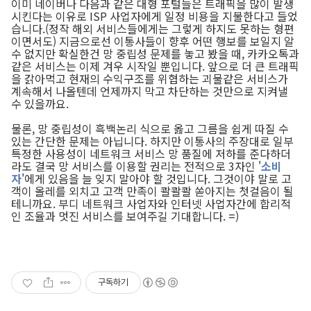
이미 네이버나 다음과 같은 대형 포털들은 트래픽을 많이 발생
시킨다는 이유로 ISP 사업자에게 일정 비용을 지불한다고 들었
습니다.(정작 해외 서비스들에게는 그렇게 하지도 못하는 형편
이면서도) 지금으로선 이통사들이 향후 어떤 행보를 보일지 알
수 없지만 확실한건 망 중립성 문제를 놓고 봤을 때, 카카오톡과
같은 서비스는 이제 겨우 시작일 뿐입니다. 앞으로 더 큰 트래픽
을 갉아먹고 현재의 수익구조를 위협하는 괴물같은 서비스가
계속해서 나올텐데 언제까지 막고 차단하는 것만으로 지켜낼
수 있을까요.
물론, 망 중립성이 흑백논리 식으로 옳고 그름을 쉽게 따질 수
있는 간단한 문제는 아닙니다. 하지만 이통사의 주장대로 일부
특정한 사용성이 네트워크 서비스 망 품질에 저하를 준다하더
라도 결국 망 서비스를 이용할 권리는 전적으로 3자인 '
소비
자
'에게 있음을 늘 잊지 말아야 할 것입니다. 그것이야 말로 고
객이 올레를 외치고 고객 만족이 콸콸콸 쏟아지는 첫걸음이 될
테니까요. 부디 네트워크 사업자와 인터넷 사업자간에 합리적
인 조율과 멋진 서비스를 보여주길 기대합니다. =)
구독하기