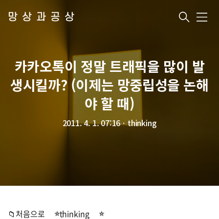
망상과공상
메
뉴
카카오톡이 정말 트래픽을 많이 발
생시킬까? (이제는 망중립성을 논해
야 할 때)
2011. 4. 1. 07:16
ㆍ
thinking
📁처음으로
thinking