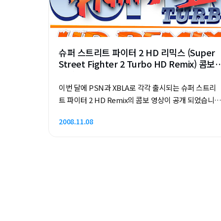
슈퍼 스트리트 파이터 2 HD 리믹스 (Super
Street Fighter 2 Turbo HD Remix) 콤보
영상
이번 달에 PSN과 XBLA로 각각 출시되는 슈퍼 스트리
트 파이터 2 HD Remix의 콤보 영상이 공개 되었습니
다. (이름하여 CAPCOMBO라는군요...) 기존의 스파2와
2008.11.08
는 다르게 빠른 속도감과 함께 연속기 및 콤보 플레이가
가능해진 것을 보여주고 있는데요, 설명에 따르면 타이
밍 맞추기가 굉장히 어렵다고 합니다. 스파2x 에서 콤보
가 굉장히 어렵던 것을 감안하면 쉽게 사용할 수 있게 만
들지는 않을 것 같습니다. (그래봐야 시간이 지나면 다
대전시에 콤보만 열심히 쓰겠지만...) 여러 캐릭터들의
콤보 영상을 보여주고 있지만, 페이롱의 콤보가 굉장히
화려하군요. 류의 콤보는 안나와서 좀 심심했지만 춘리