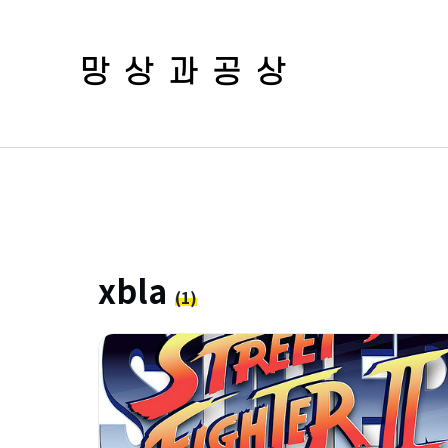
망상과공상
xbla
(1)