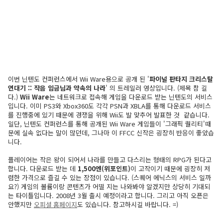
이번 닌텐도 컨퍼런스에서 Wii Ware용으로 공개 된 '
파이널 판타지 크리스탈
연대기 :: 작음 임금님과 약속의 나라
' 의 트레일러 영상입니다. (제목 참 길
다.)
Wii Ware
는 네트워크로 접속해 게임을 다운로드 받는 닌텐도의 서비스
입니다. 이미 PS3와 Xbox360도 각각 PSN과 XBLA를 통해 다운로드 서비스
를 진행중에 있기 때문에 경쟁을 위해 Wii도 발 맞추어 발표한 것 같습니다.
일단, 닌텐도 컨퍼런스를 통해 공개된 Wii Ware 게임들이 '그래픽 퀄리티'때
문에 실속 없다는 말이 많던데, 그나마 이 FFCC 신작은 굉장히 반응이 좋았습
니다.
플레이어는 작은 왕이 되어서 나라를 만들고 다스리는 형태의 RPG가 된다고
합니다. 다운로드 받는 데
1,500엔(위포인트)
이 고작이기 때문에 굉장히 저
렴한 가격으로 즐길 수 있는 장점이 있습니다. (스퀘어 에닉스의 서비스 일까
요?) 게임의 볼륨이랑 콘텐츠가 어떨 지는 나와봐야 알겠지만 상당히 기대되
는 타이틀입니다. 2008년 3월 출시 예정이라고 합니다. 그리고 아직 오픈은
안했지만
오피셜 홈페이지
도 있습니다. 참고하시길 바랍니다. =)