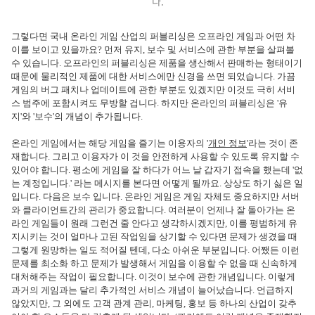
다.
그렇다면 국내 온라인 게임 산업의 퍼블리싱은 오프라인 게임과 어떤 차
이를 보이고 있을까요? 먼저 유지, 보수 및 서비스에 관한 부분을 살펴볼
수 있습니다. 오프라인의 퍼블리싱은 제품을 생산해서 판매하는 형태이기
때문에 물리적인 제품에 대한 서비스에만 신경을 쓰면 되었습니다. 가끔
게임의 버그 패치나 업데이트에 관한 부분도 있겠지만 이것도 극히 서비
스 범주에 포함시켜도 무방할 겁니다. 하지만 온라인의 퍼블리싱은 '유
지'와 '보수'의 개념이 추가됩니다.
온라인 게임에서는 해당 게임을 즐기는 이용자의 '
개인 정보
'라는 것이 존
재합니다. 그리고 이용자가 이 것을 안전하게 사용할 수 있도록 유지할 수
있어야 합니다. 평소에 게임을 잘 하다가 어느 날 갑자기 접속을 했는데 '없
는 계정입니다.' 라는 메시지를 본다면 어떻게 될까요. 상상도 하기 싫은 일
입니다. 다음은 보수 입니다. 온라인 게임은 게임 자체도 중요하지만 서버
와 클라이언트간의 관리가 중요합니다. 여러분이 언제나 잘 돌아가는 온
라인 게임들이 원래 그런건 줄 안다고 생각하시겠지만, 이를 평범하게 유
지시키는 것이 얼마나 고된 작업임을 상기할 수 있다면 문제가 생겼을 때
그렇게 원망하는 일도 적어질 텐데, 다소 아쉬운 부분입니다. 어쨌든 이런
문제를 최소화 하고 문제가 발생해서 게임을 이용할 수 없을 때 신속하게
대처해주는 작업이 필요합니다. 이것이 보수에 관한 개념입니다. 이렇게
과거의 게임과는 달리 추가적인 서비스 개념이 늘어났습니다. 언급하지
않았지만, 그 외에도 고객 관계 관리, 마케팅, 홍보 등 하나의 산업이 갖추