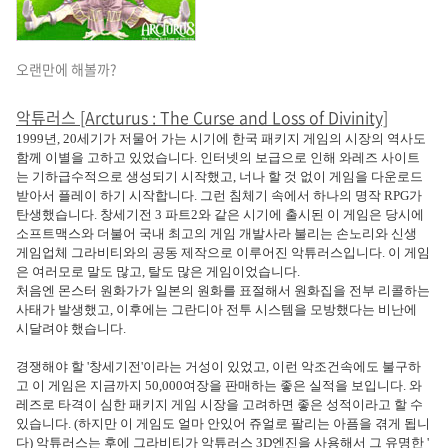
오랜만에 해볼까?
악튜러스 [Arcturus : The Curse and Loss of Divinity]
1999년, 20세기가 저물어 가는 시기에 한국 패키지 게임의 시장의 역사도
함께 이별을 고하고 있었습니다. 인터넷의 보급으로 인해 와레즈 사이트
는 기하급수적으로 생성되기 시작했고, 너나 할 것 없이 게임을 다운로드
받아서 플레이 하기 시작합니다. 그런 침체기 속에서 하나의 명작 RPG가
탄생했습니다. 창세기전 3 파트2와 같은 시기에 출시된 이 게임은 당시에
소프트맥스와 더불어 국내 최고의 게임 개발사라 불리는 손노리와 신생
게임업체 그라비티와의 공동 제작으로 이루어진 악튜러스입니다. 이 게임
은 여러모로 말도 많고, 탈도 많은 게임이었습니다.
처음엔 몬스터 원화가가 일본의 원화를 표절해서 원화집을 전부 리콜하는
사태가 발생했고, 이후에는 그란디아 전투 시스템을 모방했다는 비난에
시달려야 했습니다.
경쟁해야 할 '창세기전'이라는 거성이 있었고, 이런 악조건속에도 불구하
고 이 게임은 지금까지 50,000여장을 판매하는 좋은 실적을 보입니다. 와
레즈로 타격이 심한 패키지 게임 시장을 고려하면 좋은 성적이라고 할 수
있습니다. (하지만 이 게임도 얼마 안있어 쥬얼로 팔리는 아픔을 겪게 됩니
다) 악튜러스는 후에 그라비티가 악튜러스 3D엔진을 사용해서 그 유명한 '