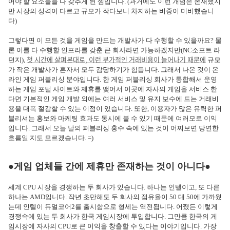
어야 할 요소들을 다 갖추게 된 셈입니다. (과거에도 이런 개념은 존재했지
만 시장의 성격이 다르고 규모가 작다보니 차지하는 비중이 미비했습니
다)
그렇다면 이 모든 것을 게임을 만드는 개발사가 다 수행할 수 있을까요? 물
론 이를 다 수행할 인프라를 갖춘 큰 회사라면 가능하겠지만(NC소프트 라
첫 시간에 살펴본대로, 이런 부가적인 거래비용이 늘어나기 때문에
던지),
규모
가 작은 개발사가 혼자서 모두 감당하기가 힘듭니다. 그래서 나온 것이 온
라인 게임 퍼블리싱 분야입니다. 한 게임 퍼블리싱 회사가 통합해서 운영
하는 게임 포털 사이트와 제휴를 맺어서 이곳에 자사의 게임을 서비스 한
다면 기본적인 게임 개발 외에는 여러 서비스 및 유지 보수에 드는 거래비
용을 대폭 절감할 수 있는 이점이 있습니다. 또한, 이용자가 많은 유력한 퍼
블리셔는 홍보와 마케팅 효과도 동시에 볼 수 있기 때문에 여러모로 이익
입니다. 그래서 오늘 날의 퍼블리싱 홍수 속에 있는 것이 어찌보면 당연한
흐름일 지도 모르겠습니다. =)
●게임 업체들 간에 제휴만 존재하는 것이 아니다●
세계 CPU 시장을 경쟁하는 두 회사가 있습니다. 하나는 인텔이고, 또 다른
하나는 AMD입니다. 작년 초만해도 두 회사의 점유율이 50 대 50에 가까웠
는데 인텔이 듀얼코어2를 출시함으로 형세는 역전됩니다. 어쨌든 이렇게
경쟁속에 있는 두 회사가 한국 게임시장에 투입합니다. 그만큼 한국의 게
임시장에 자사의 CPU로 큰 이익을 창출할 수 있다는 이야기입니다. 가장