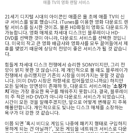
애플 TV의 영화 랜탈 서비스
21세기 디지털 시대의 아이콘인 애플은 올 초에 애플 TV의 신
규 서비스를 발표 했습니다. iTunes를 이용한 영화 다운로드 렌
탈 서비스를 실시한 것이죠. 물론 HD화질의 영화도 다운로드가
가능합니다. 영화 매체로 차세대 디스크인 블루레이나 HD-
DVD를 선택한 것이 아니라, 다운로드 서비스를 선택한 것입니
다. 미국의 작고 큰 영화 배급사와 영화사를 모두 끌어들여서 제
휴를 맺었기 때문에 상당히 전망이 좋은 서비스가 될 것 같습니
다.
힘들게 차세대 디스크 전쟁에서 승리한 SONY이지만, 그리 전
망이 밝지 못한 것 않습니다. 제 개인적으로 볼 때도 블루레이가
전쟁에서 승리했지만 기존의 시장을 이어가지는 못할 것 같습
니다. (이미 DVD 시장은 하향세로 접어들었으니까요) 하지만
모든 일에는 양면성이 존재하 듯, 다운로드 서비스에는 '
소장가
치
'라는 가장 중요한 욕구를 채워주지 못합니다. 결국, 블루레이
의 주 적은 HD-DVD가 아니라 다운로드 서비스가 되었습니다.
시간이 모든 것을 말해주겠지만, 앞으로 어떻게 변해갈 지 주목
해볼만합니다. 개인적으로도 빛나는 디스크 매체를 소장하는
욕구가 더 강한 것 같습니다.
이쯤 되면 '혹시 비디오 게임도 나중에 패키지 형태로 구입하지
못하게 되는 건 아닐까?', '모든 게임을 네트워크 서비스로 다운