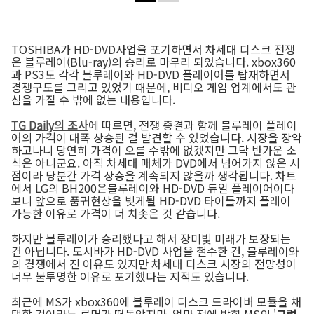
TOSHIBA가 HD-DVD사업을 포기하면서 차세대 디스크 전쟁
은 블루레이(Blu-ray)의 승리로 마무리 되었습니다. xbox360
과 PS3도 각각 블루레이와 HD-DVD 플레이어를 탑재하면서
경쟁구도를 그리고 있었기 때문에, 비디오 게임 업계에서도 관
심을 가질 수 밖에 없는 내용입니다.
TG Daily의 조사
에 따르면, 전쟁 종결과 함께 블루레이 플레이
어의 가격이 대폭 상승된 걸 발견할 수 있었습니다. 시장을 장악
하고나니 당연히 가격이 오를 수밖에 없겠지만 그닥 반가운 소
식은 아니군요. 아직 차세대 매체가 DVD에서 넘어가지 않은 시
점이라 당분간 가격 상승을 계속되지 않을까 생각됩니다. 차트
에서 LG의 BH200은블루레이와 HD-DVD 듀얼 플레이어이다
보니 앞으로 품귀현상을 빚게될 HD-DVD 타이틀까지 플레이
가능한 이유로 가격이 더 치솟은 것 같습니다.
하지만 블루레이가 승리했다고 해서 장미빛 미래가 보장되는
건 아닙니다. 도시바가 HD-DVD 사업을 철수한 건, 블루레이와
의 경쟁에서 진 이유도 있지만 차세대 디스크 시장의 전망성이
너무 불투명한 이유로 포기했다는 지적도 있습니다.
최근에 MS가 xbox360에 블루레이 디스크 드라이버 모듈을 채
택할 것이라는 루머가 떠돌았지만, 얼마 전에 밝힌 MS의 '
그럴