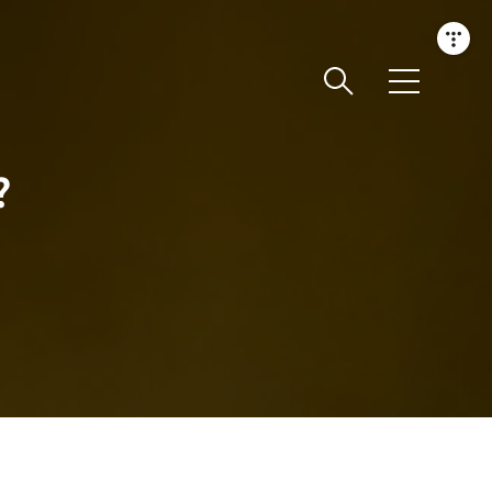
메
뉴
?