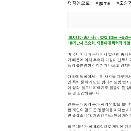
📁처음으로
game
조승희
‘버지니아 총기사건, 32킬 1데쓰…놀라운
"
총기난사
조승희
,
외톨이에
폭력적
게임
미국 버지니아 공대에서 발생한 총기 난
기 때문에 여러 추측과 가설이 난무하고
등의 불분명한 이야기가 나오고 있지만,
애초에 당국에서는 이 사건을 다루면
엔 폭력 문화와 만난 병리적 모방 범죄
에 영화 '올드보이'에게도 불똥이 튄 
는 걸 실감해봅니다.
언론은 대중의 눈과 귀의 역할을 합니
한 개인의 말도 큰 영향력을 미치는 시
면 좋겠습니다. 개중엔 다소 특정 게임
최근 10년간 국내외적으로 게임에 관