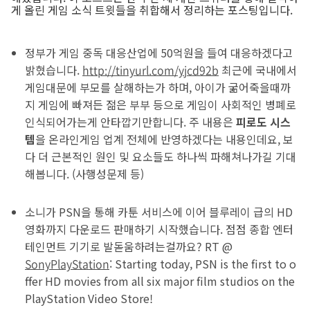
게 올린 게임 소식 트윗들을 취합해서 정리하는 포스팅입니다.
정부가 게임 중독 대응산업에 50억원을 들여 대응하겠다고
밝혔습니다.
http://tinyurl.com/yjcd92b
최근에 국내에서
게임대문에 부모를 살해하는가 하며, 아이가 굶어죽을때까
지 게임에 빠져든 젊은 부부 등으로 게임이 사회적인 병폐로
인식되어가는게 안타깝기만합니다. 주 내용은
피로도 시스
템
을 온라인게임 업계 전체에 반영하겠다는 내용인데요, 보
다 더 근본적인 원인 및 요소들도 하나씩 파해쳐나가길 기대
해봅니다. (사행성문제 등)
소니가 PSN을 통해 카툰 서비스에 이어 블루레이 급의 HD
영화까지 다운로드 판매하기 시작했습니다. 점점 종합 엔터
테인먼트 기기로 발돋움하려는걸까요? RT @
SonyPlayStation
: Starting today, PSN is the first to o
ffer HD movies from all six major film studios on the
PlayStation Video Store!