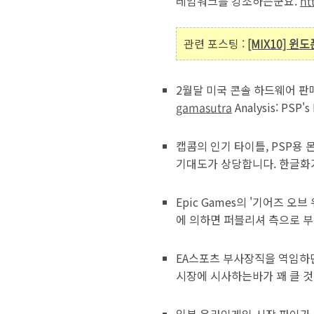
레임워크를 강조하는군요.
ht
관련 포스팅 :
[MIX10] 
2월달 미국 콘솔 하드웨어 판
gamasutra
Analysis: PSP's
캡콤의 인기 타이틀, PSP용
기대도가 상당합니다. 한글화
Epic Games의 '기어즈 오
에 의하면 퍼블리셔 측으로 부
EA스포츠 부사장직을 역임하던 
시장에 시사하는바가 꽤 클 것 
일본 온라인게임 시장 파이가 