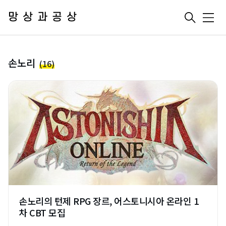
망상과공상
메
뉴
손노리
(16)
손노리의 턴제 RPG 장르, 어스토니시아 온라인 1
차 CBT 모집