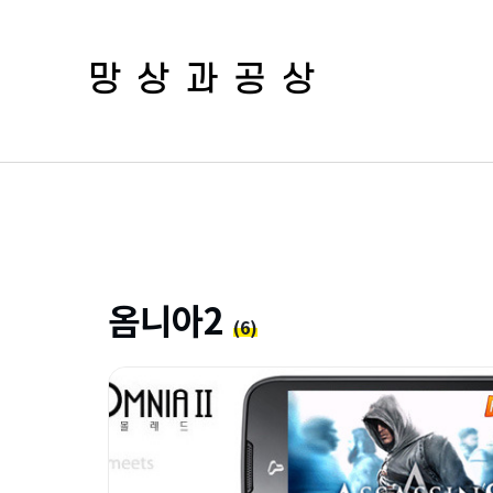
망상과공상
옴니아2
(6)