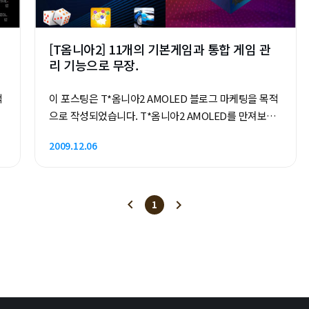
판만으로도 충분히 즐길 수 있을 정도입니다.) 오늘 소개
할 팝캡(Popcap)외에도 게..
[T옴니아2] 11개의 기본게임과 통합 게임 관
리 기능으로 무장.
적
이 포스팅은 T*옴니아2 AMOLED 블로그 마케팅을 목적
으로 작성되었습니다. T*옴니아2 AMOLED를 만져보면
지
서 가장 먼저 느낀 점은, 다양한 기능들을 사용자 편의에
2009.12.06
맞게 분류해서 다루기 쉽게 UI를 구성했다는 점입니다.
[시작]버튼을 메뉴프로그램 링크로 적용한 점도, 입술 모
양의 [취소] 버튼을 클릭하면 바로 '미디어큐브'라는 3D
UI로 넘어가는 점도 그렇습니다. 멀티미디어큐브는 햅
1
틱3 아몰레드에서 선보인 UI인데요, 이번 T옴니아2에
맞게 설정되어 있습니다. 상대적으로 손이 많이 가고, 보
편적으로 접근성이 떨어지는 스마트폰을 최대한 사용자
쉽게 접근할 수 있도록 노력한 흔적을 엿볼 수 있습니다.
멀티미디어큐브로 게임들을 관리해보자 멀티미디어큐브
는 다른 부분은 몰라도 제가 이번 리뷰에서 중점적으로..