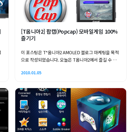
겨
[T옴니아2] 팝캡(Popcap) 모바일게임 100%
즐기기
적
이 포스팅은 T*옴니아2 AMOLED 블로그 마케팅을 목적
으로 작성되었습니다. 오늘은 T옴니아2에서 즐길 수 있
는 유료게임을 소개해볼까 합니다. 캐쥬얼게임쪽으로 너
2010.01.05
으
무나 유명한 팝캡(Popcap)이 윈도우모바일 버전으로
출시한 게임이 여럿 있습니다. 1억 다운로드 이상의 판
매량을 달성한 비쥬얼드(Bejeweled)를 시작으로 미친
수족관이라고도 불리는 Insaniquarium과 Zuma,
Bookwarm, Chuzzle의 총 5가지 게임을 T옴니아2에
서 만날 수 있습니다. 이들은 모두 Astraware에서 체험
판을 다운로드 받을 수 있으니 구매 여부와 관계없이 충
분히 즐길 수 있겠습니다. (Chuzzle의 경우는 그냥 체험