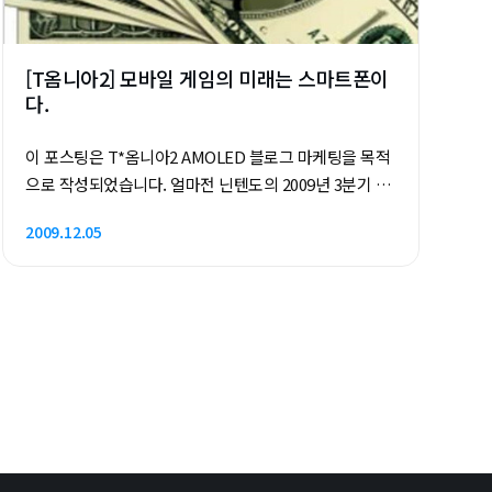
있겠지만 '윈도우 모바일' 이라는 하나의 공통된 플랫폼
으로 서비스하지 못했던 것이 사실입니다. 최근에 MS가
신규 서..
[T옴니아2] 모바일 게임의 미래는 스마트폰이
다.
이 포스팅은 T*옴니아2 AMOLED 블로그 마케팅을 목적
으로 작성되었습니다. 얼마전 닌텐도의 2009년 3분기 실
적이 발표되면서 업계의 이목이 집중되고 있습니다. 지
2009.12.05
난 6년간 게임 시장을 풍미하던 닌텐도의 2010년 회계년
도 전반기 영업이익이 전년대비 50% 가량 떨어졌기 때
문입니다. 물론 절반가량 하락했다 하더라도 아직까지
1,044억엔의 어마어마한 영업이익을 기록하고 있기 때
문에 기업 재정에 전혀 영향을 미칠 바가 못되겠지만 지
난 2008년 미국발 경제 위기 속에도 꿋꿋하게 버텨낸 닌
텐도의 역량을 감안한다면, 6년만의 첫 영업이익 감소라
는 이런 기현상(?)은 충분히 주목 받고도 모자람이 없을
것입니다. 이에 대해 전문가들의 여러 의견들이 오가고
있지만 의외로 무게감 있는 의견은 '스마트폰과 앱스토