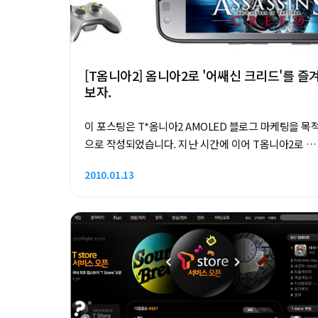
[T옴니아2] 옴니아2로 '어쌔신 크리드'를 즐
보자.
이 포스팅은 T*옴니아2 AMOLED 블로그 마케팅을 목
으로 작성되었습니다. 지난 시간에 이어 T옴니아2로 즐
길 수 있는 게임을 계속해서 소개하겠습니다. 오늘은 콘
2010.01.13
솔 게임 라이센스를 가지고 스마트폰 전용 모바일게임
로 출시된 어쌔신 크리드, 콜 오브 듀티 : 모던 워페어, 페
르시아의 왕자로 3개의 게임을 주제로 잡았습니다. 물론
제목만 가져다 붙였을 뿐, 게임 방식은 전혀 다름을 인지
해주시고 '모바일게임용으로 원작의 세계관과 분위기를
얼마나 잘 살렸는 지'를 중점적으로 보셨으면 합니다. 참
고로, 세 게임 모두 전부 '유료'인 점을 참고하시기 바랍
니다. 어쌔신 크리드 (Assassin's Creed) 모바일 -