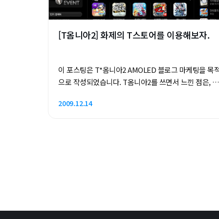
Gameloft 모바일 게임 업계에 인지도 높은 Gameloft
사가 출시한 '어쌔신 크리드' ..
[T옴니아2] 화제의 T스토어를 이용해보자.
이 포스팅은 T*옴니아2 AMOLED 블로그 마케팅을 목
으로 작성되었습니다. T옴니아2를 쓰면서 느낀 점은, 자
체 어플리케이션들을 열심히 준비했다는 점입니다. 하
2009.12.14
만 스마트폰을 이용하다보면 어플리케이션에 대한 욕심
이 많이 생깁니다. 훌륭한 유/무료 어플리케이션들이 많
이 있기 때문이죠. 하지만 윈도우 모바일 기반의 스마트
폰들은 어플들이 한 곳에 모이기 힘든 환경이라 인터넷
곳곳에 산재해 있습니다. 그러다보니 자신에게 맞는 어
플을 찾기 힘든 형편이기도 하죠. 이런 상황에서 국내에
서 SKT가 이동통신사 중에 가장 처음으로 T스토어(T
Store)라는 앱스토어를 오픈했습니다. '모바일 앱스토
어 대한민국 1호점'이라는 슬로건부터 SKT가 앱스토어
시장에 대한 출사표를 던졌음을 확인할 수 있는 부분입