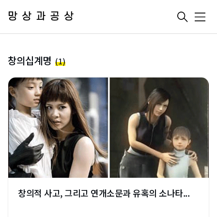
망상과공상
메
뉴
창의십계명
(1)
창의적 사고, 그리고 연개소문과 유혹의 소나타...