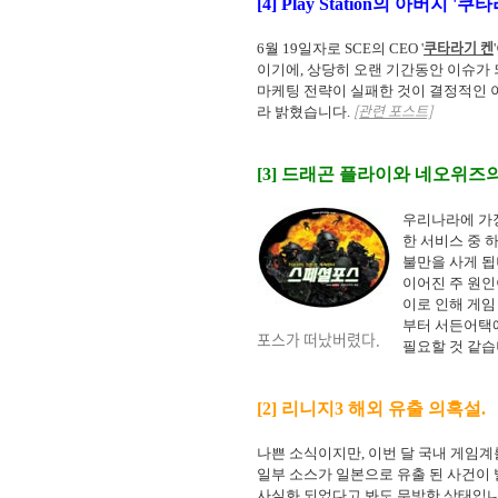
[4] Play Station의 아버지 
쿠타라기 켄
6월 19일자로 SCE의 CEO '
이기에, 상당히 오랜 기간동안 이슈가 
마케팅 전략이 실패한 것이 결정적인 
[관련 포스트]
라 밝혔습니다.
[3] 드래곤 플라이와 네오위즈
우리나라에 가장
한 서비스 중 
불만을 사게 됩
이어진 주 원인
이로 인해 게임
부터 서든어택
포스가 떠났버렸다.
필요할 것 같습
[2] 리니지3 해외 유출 의혹설.
나쁜 소식이지만, 이번 달 국내 게임계
일부 소스가 일본으로 유출 된 사건이 
사실화 되었다고 봐도 무방한 상태입니