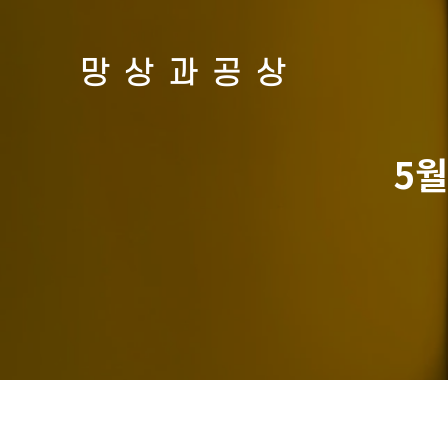
망상과공상
5월