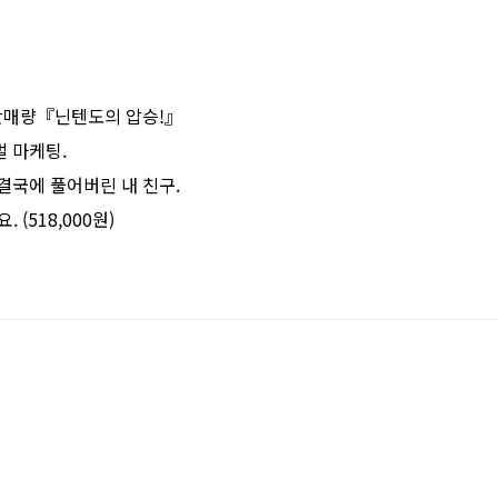
월 판매량『닌텐도의 압승!』
로벌 마케팅.
 결국에 풀어버린 내 친구.
. (518,000원)