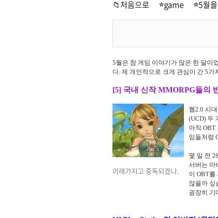
📁처음으로
game
5월을
5월은 참 게임 이야기가 많은 한 달
다. 제 개인적으로 크게 관심이 간 5
[5] 국내 신작 MMORPG들의 반
웹2.0 시
(UCD)
아직 OB
임들처럼 
몇 일 전 
서버는 마
이래가지고 중독되겠나.
이 OBT
않을까 싶
굉장히 기대