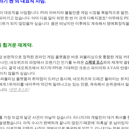
'쿠타라기 켄'의 대표직 사임.
'이 대표직을 사임합니다. PS의 아버지라 불릴만큼 게임 시장을 폭발적으로 발
되어가고 있습니다. 아마 다음 달이 되면 한 번 더 크게 다뤄지겠죠? 아무래도 PS
이유가 되지 않았을까 싶습니다. 몸은 떠났지만 이후에도 계속해서 명예회장직을
의 힘겨운 재계약.
 보편적으로 정착된 온라인 게임 플랫폼은 바로 퍼블리싱으로 통합된 게임 커
스페셜 포스
하나인, 네오위즈의 피망에서 오랜기간 인기를 누려온
와의 재계약 결
니다. 결국 네오위즈에서 차기작 FPS로 기대하던 크로스 파이어와 A.V.A의 반
이지 않을까 싶습니다.
 퍼블리싱 플랫폼의 취약점이 드러난 동시에, 네오위즈와 드래곤 플라이는 유저들
에게 1위자리를 내어주며 약간씩 밀려나고는 있는 만큼, 계속해서 순위권에서 
[관련 포스트]
니다.
를 가장 뜨겁게 달군 사건이 아닐까 싶습니다. 리니지3의 개발진이 대거 퇴사를 
발생했습니다. 아직 수사가 완벽하게 끝나지 않았기 때문에 '의혹설' 로 남아있지
다. 이로인해 김택진 사장이 개발선으로 복귀하게 되었고, 리니지3는 전부 갈아