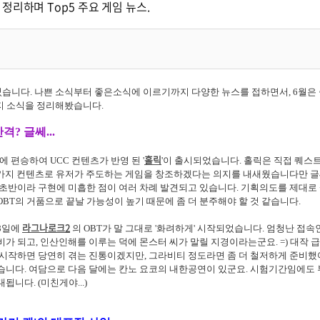
 정리하며 Top5 주요 게임 뉴스.
이었습니다. 나쁜 소식부터 좋은소식에 이르기까지 다양한 뉴스를 접하면서, 6월
가지 소식을 정리해봤습니다.
격? 글쎄...
홀릭
대에 편승하여 UCC 컨텐츠가 반영 된 '
'이 출시되었습니다. 홀릭은 직접 퀘스트
 두 가지 컨텐츠로 유저가 주도하는 게임을 창조하겠다는 의지를 내새웠습니다만 글쎄
T 초반이라 구현에 미흡한 점이 여러 차례 발견되고 있습니다. 기획의도를 제대로
OBT의 거품으로 끝날 가능성이 높기 때문에 좀 더 분주해야 할 것 같습니다.
라그나로크2
28일에
의 OBT가 말 그대로 '화려하게' 시작되었습니다. 엄청난 접
비가 되고, 인산인해를 이루는 덕에 몬스터 씨가 말릴 지경이라는군요. =) 대작 
를 시작하면 당연히 겪는 진통이겠지만, 그라비티 정도라면 좀 더 철저하게 준비했
습니다. 여담으로 다음 달에는 칸노 요코의 내한공연이 있군요. 시험기간임에도
됩니다. (미친게야...)