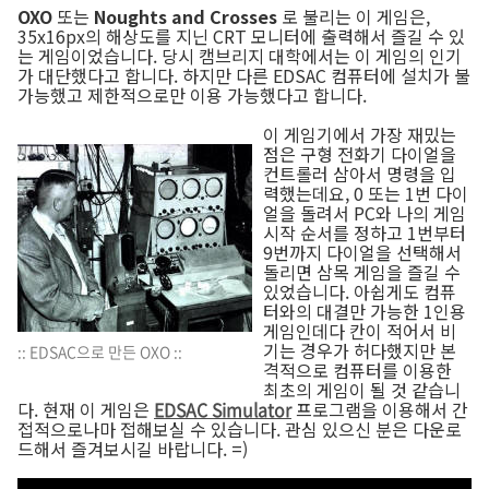
OXO
또는
Noughts and Crosses
로 불리는 이 게임은,
35x16px의 해상도를 지닌 CRT 모니터에 출력해서 즐길 수 있
는 게임이었습니다. 당시 캠브리지 대학에서는 이 게임의 인기
가 대단했다고 합니다. 하지만 다른 EDSAC 컴퓨터에 설치가 불
가능했고 제한적으로만 이용 가능했다고 합니다.
이 게임기에서 가장 재밌는
점은 구형 전화기 다이얼을
컨트롤러 삼아서 명령을 입
력했는데요, 0 또는 1번 다이
얼을 돌려서 PC와 나의 게임
시작 순서를 정하고 1번부터
9번까지 다이얼을 선택해서
돌리면 삼목 게임을 즐길 수
있었습니다. 아쉽게도 컴퓨
터와의 대결만 가능한 1인용
게임인데다 칸이 적어서 비
기는 경우가 허다했지만 본
:: EDSAC으로 만든 OXO ::
격적으로 컴퓨터를 이용한
최초의 게임이 될 것 같습니
다. 현재 이 게임은
EDSAC Simulator
프로그램을 이용해서 간
접적으로나마 접해보실 수 있습니다. 관심 있으신 분은 다운로
드해서 즐겨보시길 바랍니다. =)