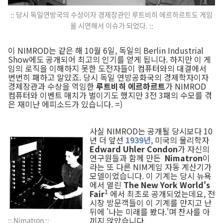
:: 당시 독일연방국의 수상이자 경제장관인 루트비히 에르하르트도 게임
을 시연해서 이슈가 되었다. ::
이 NIMROD는 같은 해 10월 6일, 독일의 Berlin Industrial
Show에도 공개되어 최고의 인기를 얻게 됩니다. 하지만 이 게
임의 로직을 이해하지 못한 도전자들이 컴퓨터와의 대결에서
번번히 패하고 말았죠. 당시 독일 연방공화국의 경제학자이자
경제장관과 수상을 역임한
루트비히 에르하르트
가 NIMROD
컴퓨터와 이벤트 매치가 벌이기도 했지만 3전 3패의 수모를 겪
은 재미난 에피소드가 있습니다. =)
사실 NIMROD는 공개될 당시보다 10
년 더 앞선
1939년
, 미국의 물리학자
Edward Uhler Condon
가 자신의
연구원들과 함께 만든
Nimatron
이
라는 또 다른 NIM게임 자동 계산기가
모델이었습니다. 이 기계는 당시 뉴욕
에서 열린
The New York World's
Fair
에서 최초로 공개되었는데요, 전
1
시장 방문객들이 이 기계를 만지고 난
뒤에 '나는 미래를 봤다.'며 찬사를 아
끼지 않았습니다.
:: Nimatron ::