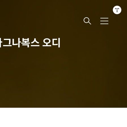
메
뉴
 마그나복스 오디