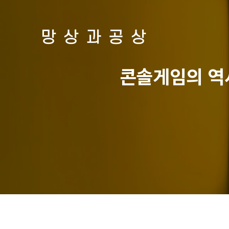
망상과공상
콘솔게임의 역사