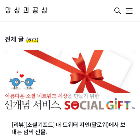
망상과공상
메
뉴
전체 글
(673)
[리뷰][소셜기프트] 내 트위터 지인(팔로워)에서 보
내는 깜짝 선물.