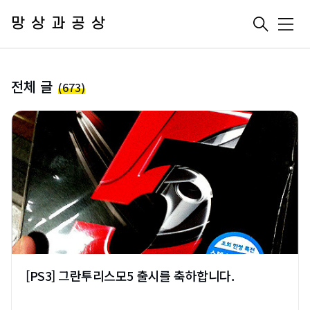
망상과공상
메
뉴
전체 글
(673)
[PS3] 그란투리스모5 출시를 축하합니다.