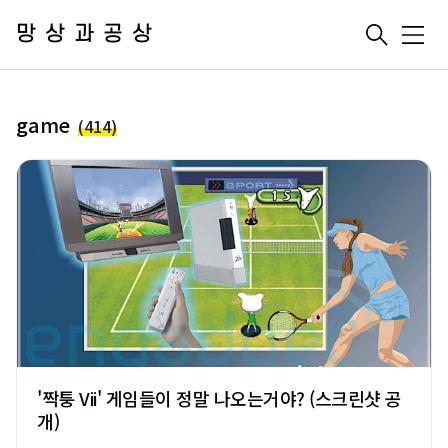
망상과공상
메
뉴
game
(414)
'짝퉁 Vii' 게임들이 정말 나오는거야? (스크린샷 공
개)