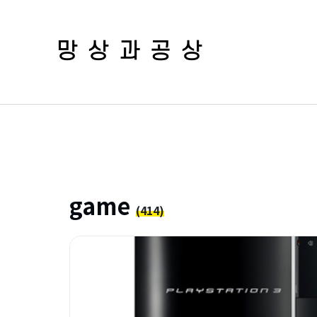
망상과공상
game
(414)