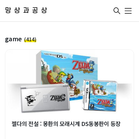
망상과공상
메
뉴
game
(414)
젤다의 전설 : 몽환의 모래시계 DS동봉판이 등장