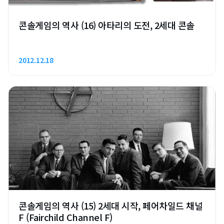
콘솔게임의 역사 (16) 아타리의 도전, 2세대 콘솔
2012.12.18
콘솔게임의 역사 (15) 2세대 시작, 페어차일드 채널
F (Fairchild Channel F)